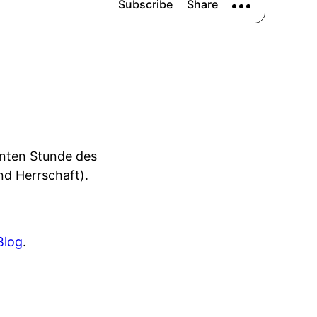
eunten Stunde des
d Herrschaft).
Blog
.